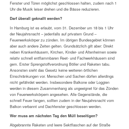
Fenster und Türen möglichst geschlossen halten, zudem nach 1
Uhr die Musik leiser drehen und die Bässe reduzieren.
Darf überall geknallt werden?
In Hamburg ist es erlaubt, vom 31. Dezember um 18 bis 1 Uhr
der Neujahrsnacht – jedenfalls auf privatem Grund –
Feuerwerkskörper zu zünden. Im übrigen Bundesgebiet können
aber auch andere Zeiten gelten. Grundsätzlich gilt aber: Direkt
neben Krankenhäusern, Kirchen, Kinder- und Altenheimen sowie
relativ schnell entflammbaren Reet- und Fachwerkhäusern sind
gem. Erster Sprengstoffverordnung Böller und Raketen tabu.
Ansonsten sieht das Gesetz keine weiteren örtlichen
Einschränkungen vor. Menschen und Sachen dürfen allerdings
nicht gefährdet werden. Insbesondere Balkone oder Loggien
werden in diesem Zusammenhang als ungeeignet für das Zünden
von Feuerwerkskörpern angesehen. Alle Gegenstände, die
schnell Feuer fangen, sollten zudem in der Neujahrsnacht vom
Balkon verbannt und Dachfenster geschlossen werden.
Wer muss am nächsten Tag den Müll beseitigen?
Abgebrannte Raketen und leere Sektflaschen auf der Straße