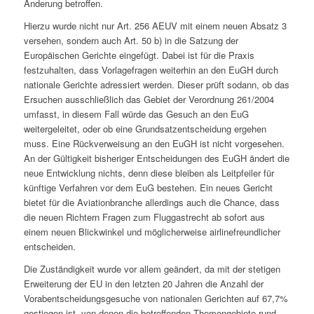
Änderung betroffen.
Hierzu wurde nicht nur Art. 256 AEUV mit einem neuen Absatz 3
versehen, sondern auch Art. 50 b) in die Satzung der
Europäischen Gerichte eingefügt. Dabei ist für die Praxis
festzuhalten, dass Vorlagefragen weiterhin an den EuGH durch
nationale Gerichte adressiert werden. Dieser prüft sodann, ob das
Ersuchen ausschließlich das Gebiet der Verordnung 261/2004
umfasst, in diesem Fall würde das Gesuch an den EuG
weitergeleitet, oder ob eine Grundsatzentscheidung ergehen
muss. Eine Rückverweisung an den EuGH ist nicht vorgesehen.
An der Gültigkeit bisheriger Entscheidungen des EuGH ändert die
neue Entwicklung nichts, denn diese bleiben als Leitpfeiler für
künftige Verfahren vor dem EuG bestehen. Ein neues Gericht
bietet für die Aviationbranche allerdings auch die Chance, dass
die neuen Richtern Fragen zum Fluggastrecht ab sofort aus
einem neuen Blickwinkel und möglicherweise airlinefreundlicher
entscheiden.
Die Zuständigkeit wurde vor allem geändert, da mit der stetigen
Erweiterung der EU in den letzten 20 Jahren die Anzahl der
Vorabentscheidungsgesuche von nationalen Gerichten auf 67,7%
gestiegen ist, von denen die betreffenden Themengebiete rund