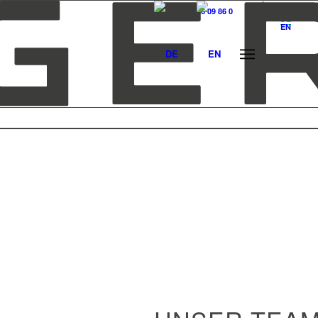
T +49 (0)40 36 09 86 0
DE
EN