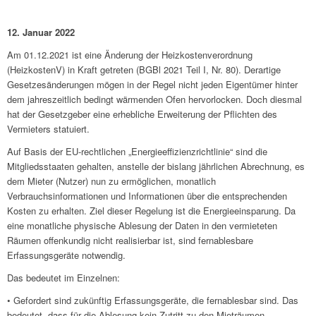
12. Januar 2022
Am 01.12.2021 ist eine Änderung der Heizkostenverordnung
(HeizkostenV) in Kraft getreten (BGBl 2021 Teil I, Nr. 80). Derartige
Gesetzesänderungen mögen in der Regel nicht jeden Eigentümer hinter
dem jahreszeitlich bedingt wärmenden Ofen hervorlocken. Doch diesmal
hat der Gesetzgeber eine erhebliche Erweiterung der Pflichten des
Vermieters statuiert.
Auf Basis der EU-rechtlichen „Energieeffizienzrichtlinie“ sind die
Mitgliedsstaaten gehalten, anstelle der bislang jährlichen Abrechnung, es
dem Mieter (Nutzer) nun zu ermöglichen, monatlich
Verbrauchsinformationen und Informationen über die entsprechenden
Kosten zu erhalten. Ziel dieser Regelung ist die Energieeinsparung. Da
eine monatliche physische Ablesung der Daten in den vermieteten
Räumen offenkundig nicht realisierbar ist, sind fernablesbare
Erfassungsgeräte notwendig.
Das bedeutet im Einzelnen:
• Gefordert sind zukünftig Erfassungsgeräte, die fernablesbar sind. Das
bedeutet, dass für die Ablesung kein Zutritt zu den Mieträumen