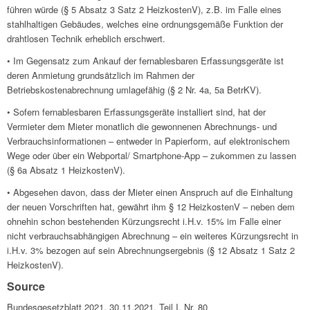
führen würde (§ 5 Absatz 3 Satz 2 HeizkostenV), z.B. im Falle eines
stahlhaltigen Gebäudes, welches eine ordnungsgemäße Funktion der
drahtlosen Technik erheblich erschwert.
• Im Gegensatz zum Ankauf der fernablesbaren Erfassungsgeräte ist
deren Anmietung grundsätzlich im Rahmen der
Betriebskostenabrechnung umlagefähig (§ 2 Nr. 4a, 5a BetrKV).
• Sofern fernablesbaren Erfassungsgeräte installiert sind, hat der
Vermieter dem Mieter monatlich die gewonnenen Abrechnungs- und
Verbrauchsinformationen – entweder in Papierform, auf elektronischem
Wege oder über ein Webportal/ Smartphone-App – zukommen zu lassen
(§ 6a Absatz 1 HeizkostenV).
• Abgesehen davon, dass der Mieter einen Anspruch auf die Einhaltung
der neuen Vorschriften hat, gewährt ihm § 12 HeizkostenV – neben dem
ohnehin schon bestehenden Kürzungsrecht i.H.v. 15% im Falle einer
nicht verbrauchsabhängigen Abrechnung – ein weiteres Kürzungsrecht in
i.H.v. 3% bezogen auf sein Abrechnungsergebnis (§ 12 Absatz 1 Satz 2
HeizkostenV).
Source
Bundesgesetzblatt 2021, 30.11.2021, Teil I, Nr. 80